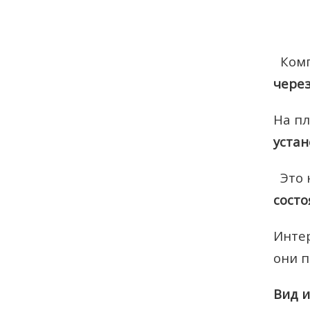
Ком
чере
На п
устан
Это 
состо
Интер
они п
Вид и