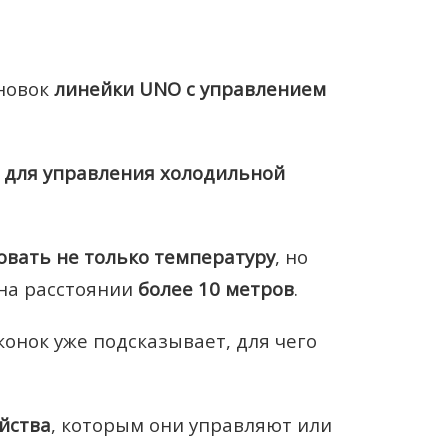
новок
линейки UNO c управлением
 для управления холодильной
овать не только температуру
, но
на расстоянии
более 10 метров
.
нок уже подсказывает, для чего
ойства
, которым они управляют или