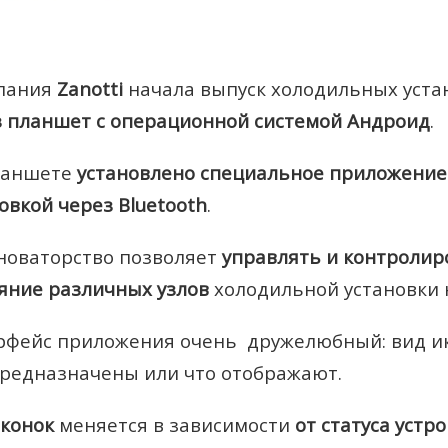
пания
Zanotti
начала выпуск холодильных уста
з планшет с операционной системой Андроид
.
ланшете
установлено специальное приложение
овкой через Bluetooth
.
новаторство позволяет
управлять и контролир
яние различных узлов
холодильной установки 
фейс приложения очень дружелюбный: вид ико
редназначены или что отображают.
конок
меняется в зависимости
от статуса устр